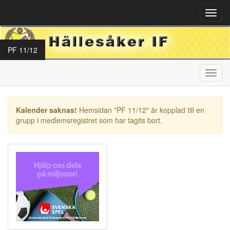
Toggl
navig
PF 11/12
Toggl
navig
Kalender saknas!
Hemsidan "PF 11/12" är kopplad till en
grupp i medlemsregistret som har tagits bort.