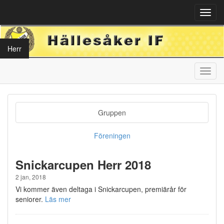
Toggl
navig
Herr
Toggl
navig
Gruppen
Föreningen
Snickarcupen Herr 2018
2 jan, 2018
Vi kommer även deltaga i Snickarcupen, premiärår för
seniorer.
Läs mer